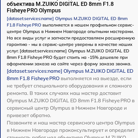
объектива M.ZUIKO DIGITAL ED 8mm F1.8
Fisheye PRO Olympus
[dataset:services:name] Olympus M.ZUIKO DIGITAL ED 8mm
F1.8 Fisheye PRO
выполняется в нашем профильном сервис-
центре Olympus в Нижнем Новгороде опытными мастерами.
На все виды услуг и запчасти предоставляем расширенную
гарантию - мы в сервис-центре уверены в качестве наших
услуг. [dataset:services:name] Olympus M.ZUIKO DIGITAL ED
8mm F1.8 Fisheye PRO будет стоить на -15% дешевле при
оформлении заказа на сайте через форму заказа звонка.
[dataset:services:name] Olympus M.ZUIKO DIGITAL ED
8mm F1.8 Fisheye PRO
выполняется на выезде, если
не требует специального оборудования и сложного
ремонта. В таких случаях наш мастер доставит
Olympus M.ZUIKO DIGITAL ED 8mm F1.8 Fisheye PRO в
сервисный центр Olympus в Нижнем Новгороде и
привезет обратно.
Позвоните и наш мастер сервисного центра Olympus
в Нижнем Новгороде проконсультирует и определит
стоимость работ над объектива Olympus M.ZUIKO