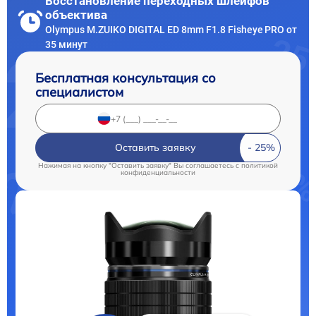
Восстановление переходных шлейфов
объектива
Olympus M.ZUIKO DIGITAL ED 8mm F1.8 Fisheye PRO от
35 минут
Бесплатная консультация со
специалистом
Оставить заявку
Нажимая на кнопку "Оставить заявку" Вы соглашаетесь c
политикой
конфиденциальности