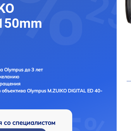
KO
-150mm
а Olympus до 3 лет
 желанию
бращения
в объектива
Olympus M.ZUIKO DIGITAL ED 40-
я со специалистом