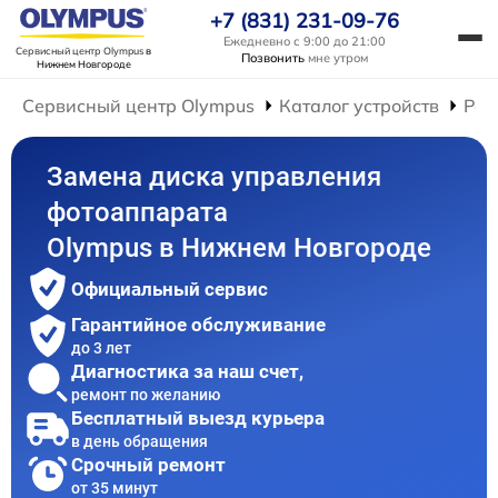
+7 (831) 231-09-76
Ежедневно с 9:00 до 21:00
Сервисный центр Olympus
в
Позвонить
мне утром
Нижнем Новгороде
Сервисный центр Olympus
Каталог устройств
Рем
Замена диска управления
фотоаппарата
Olympus в Нижнем Новгороде
Официальный сервис
Гарантийное обслуживание
до 3 лет
Диагностика за наш счет,
ремонт по желанию
Бесплатный выезд курьера
в день обращения
Срочный ремонт
от 35 минут