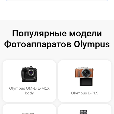
Популярные модели
Фотоаппаратов Olympus
Olympus OM-D E-M1X
body
Olympus E‑PL9