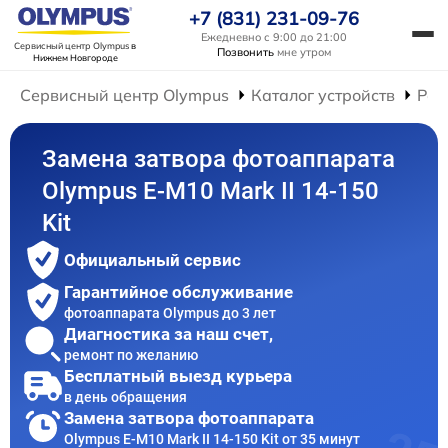
+7 (831) 231-09-76
Ежедневно с 9:00 до 21:00
Сервисный центр Olympus
в
Позвонить
мне утром
Нижнем Новгороде
Сервисный центр Olympus
Каталог устройств
Рем
Замена затвора фотоаппарата
Olympus E‑M10 Mark II 14-150
Kit
Официальный сервис
Гарантийное обслуживание
фотоаппарата Olympus до 3 лет
Диагностика за наш счет,
ремонт по желанию
Бесплатный выезд курьера
в день обращения
Замена затвора фотоаппарата
Olympus E‑M10 Mark II 14-150 Kit от 35 минут