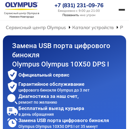
+7 (831) 231-09-76
Ежедневно с 9:00 до 21:00
Сервисный центр Olympus
в
Позвонить
мне утром
Нижнем Новгороде
Сервисный центр Olympus
Каталог устройств
Рем
Замена USB порта цифрового
бинокля
Olympus Olympus 10X50 DPS I
Официальный сервис
Гарантийное обслуживание
цифрового бинокля Olympus до 3 лет
Диагностика за наш счет,
ремонт по желанию
Бесплатный выезд курьера
в день обращения
Замена USB порта цифрового бинокля
Olympus Olympus 10X50 DPS I от 35 минут