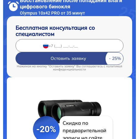
Восстановление после попадания влаги
цифрового бинокля
Olympus 10x42 PRO от 35 минут
Бесплатная консультация со
специалистом
Оставить заявку
Нажимая на кнопку "Оставить заявку" Вы соглашаетесь c
политикой
конфиденциальности
Скидка по
-20%
предварительной
записи на сайте